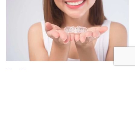
Clear Aligner
Memberikan keselesaan yang lebih baik, masa
rawatan lebih singkat, dan kurang rasa sakit
berbanding pendakap konvensional.
Ketahui Lebih Lanjut