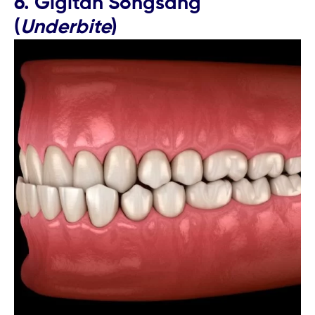
6. Gigitan Songsang
(
Underbite
)